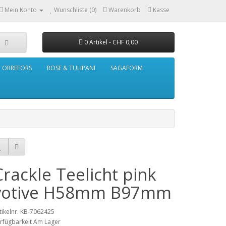
Mein Konto
Wunschliste (0)
Warenkorb
Kasse
0 Artikel - CHF 0,00
ORREFORS
ROSE & TULIPANI
SAGAFORM
Crackle Teelicht pink
votive H58mm B97mm
tikelnr. KB-7062425
rfügbarkeit Am Lager