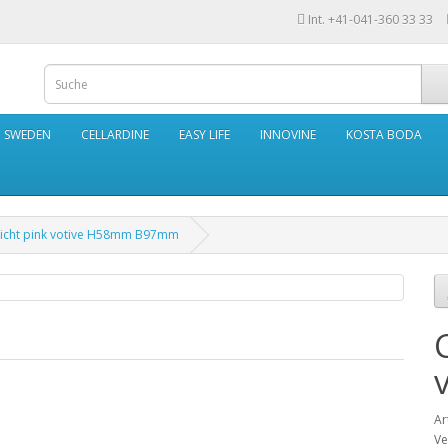
Int. +41-041-360 33 33
N SWEDEN
CELLARDINE
EASY LIFE
INNOVINE
KOSTA BODA
licht pink votive H58mm B97mm
Ar
Ve