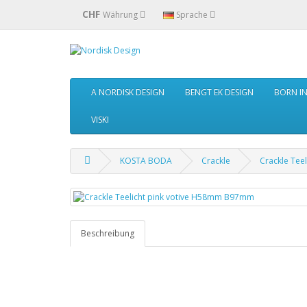
CHF
Währung
Sprache
A NORDISK DESIGN
BENGT EK DESIGN
BORN I
VISKI
KOSTA BODA
Crackle
Crackle Tee
Beschreibung