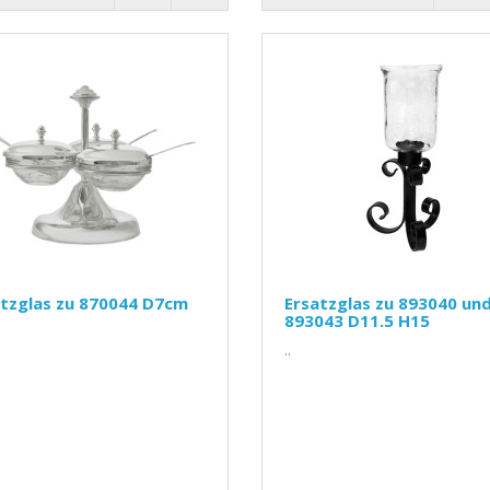
atzglas zu 870044 D7cm
Ersatzglas zu 893040 un
893043 D11.5 H15
..