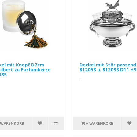
kel mit Knopf D7cm
Deckel mit Stör passend
ilbert zu Parfumkerze
812058 u. 812098 D11 H9
085
..
 WARENKORB
+ WARENKORB