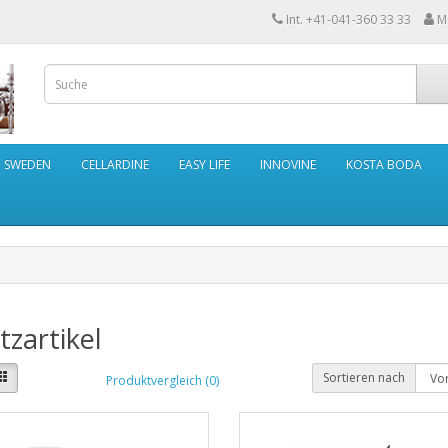
Int. +41-041-360 33 33
M
N SWEDEN
CELLARDINE
EASY LIFE
INNOVINE
KOSTA BODA
tzartikel
Sortieren nach
Produktvergleich (0)