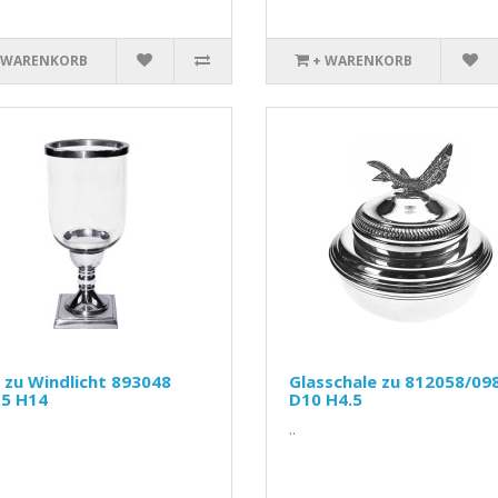
 WARENKORB
+ WARENKORB
 zu Windlicht 893048
Glasschale zu 812058/09
.5 H14
D10 H4.5
..