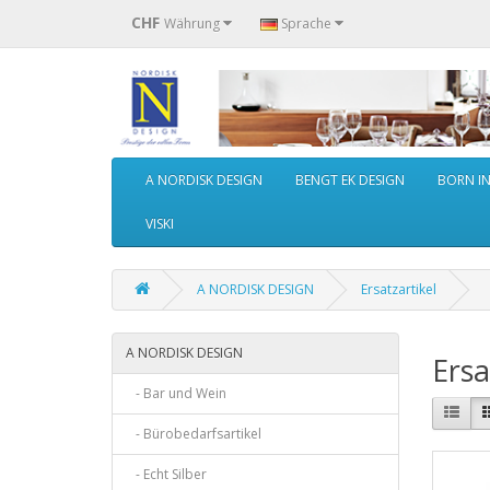
CHF
Währung
Sprache
A NORDISK DESIGN
BENGT EK DESIGN
BORN I
VISKI
A NORDISK DESIGN
Ersatzartikel
A NORDISK DESIGN
Ersa
- Bar und Wein
- Bürobedarfsartikel
- Echt Silber