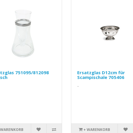
atzglas 751095/812098
Ersatzglas D12cm für
isch
Scampischale 705406
..
 WARENKORB
+ WARENKORB