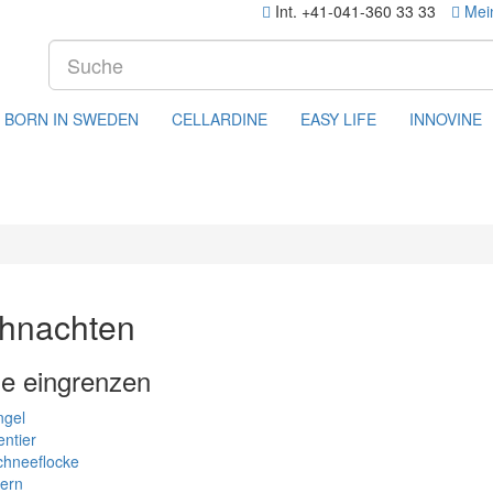
Int. +41-041-360 33 33
Mei
BORN IN SWEDEN
CELLARDINE
EASY LIFE
INNOVINE
hnachten
e eingrenzen
ngel
ntier
chneeflocke
tern