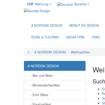
CHF
Währung
Sprache
A NORDISK DESIGN
BENGT EK DESIGN
ROSE & TULIPANI
SAGAFORM
VISKI
A NORDISK DESIGN
Weihnachten
A NORDISK DESIGN
Wei
- Bar und Wein
Such
- Bürobedarfsartikel
E
Re
- Echt Silber
S
S
- Ersatzartikel