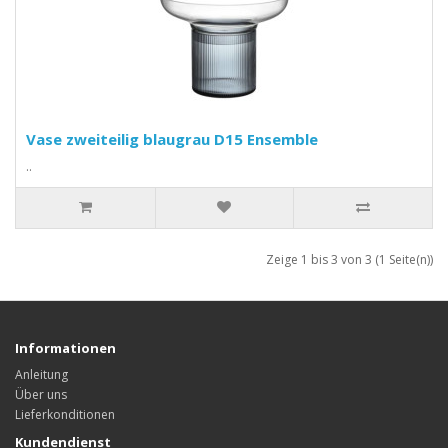
Vase zweiteilig blaugrau D15 Ensemble
..
Zeige 1 bis 3 von 3 (1 Seite(n))
Informationen
Anleitung
Über uns
Lieferkonditionen
Kundendienst