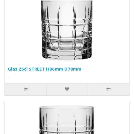
Glas 25cl STREET H86mm D78mm
..